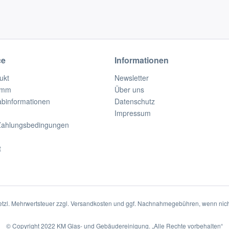
ce
Informationen
ukt
Newsletter
amm
Über uns
rabinformationen
Datenschutz
Impressum
Zahlungsbedingungen
t
setzl. Mehrwertsteuer zzgl.
Versandkosten
und ggf. Nachnahmegebühren, wenn nich
© Copyright 2022
KM Glas- und Gebäudereinigung
. „Alle Rechte vorbehalten“